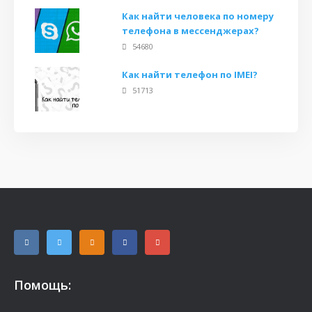
Как найти человека по номеру
телефона в мессенджерах?
54680
Как найти телефон по IMEI?
51713
Помощь: