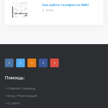
Как найти телефон по IMEI?
51713
Помощь:
> Главная страница
> Вход / Регистрация
> О сайте