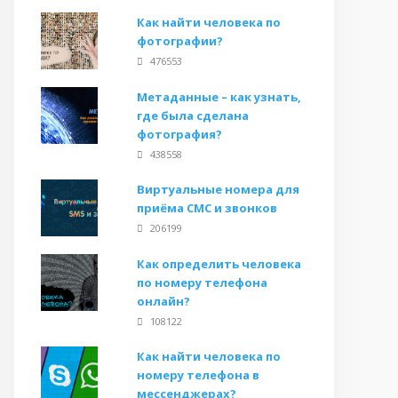
Как найти человека по
фотографии?
476553
Метаданные – как узнать,
где была сделана
фотография?
438558
Виртуальные номера для
приёма СМС и звонков
206199
Как определить человека
по номеру телефона
онлайн?
108122
Как найти человека по
номеру телефона в
мессенджерах?