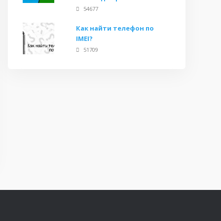
54677
Как найти телефон по
IMEI?
51709