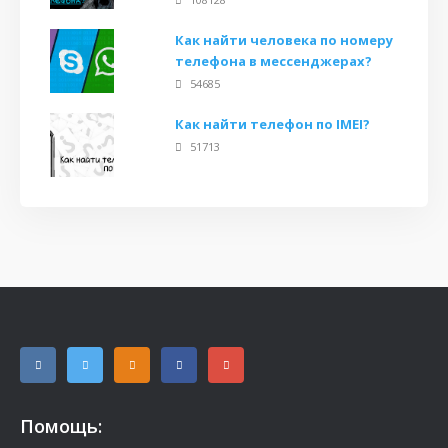
Как найти человека по номеру
телефона в мессенджерах?
54685
Как найти телефон по IMEI?
51713
Помощь: